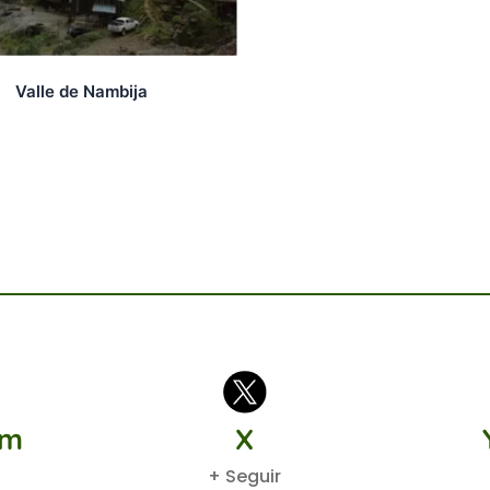
Valle de Nambija
am
X
+ Seguir