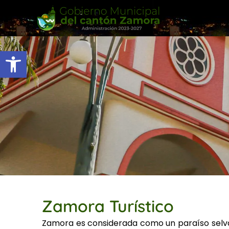
Ir
al
contenido
Abrir barra de herramientas
Zamora Turístico
Zamora es considerada como un paraíso selvát