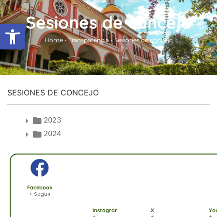
Ir
Sesiones de concejo
al
Abrir barra de herramientas
contenido
Home
-
Transparencia
-
Sesiones de concejo
SESIONES DE CONCEJO
2023
2024
Facebook
+ Seguir
Instagram
X
Yo
+
+
+