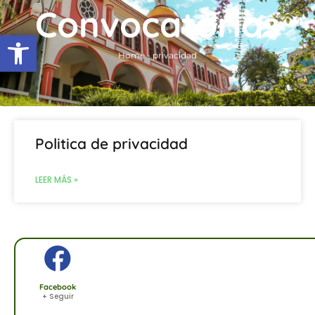
Ir
Convocatorias
al
Abrir barra de herramientas
contenido
Home
-
privacidad
Politica de privacidad
LEER MÁS »
Facebook
+ Seguir