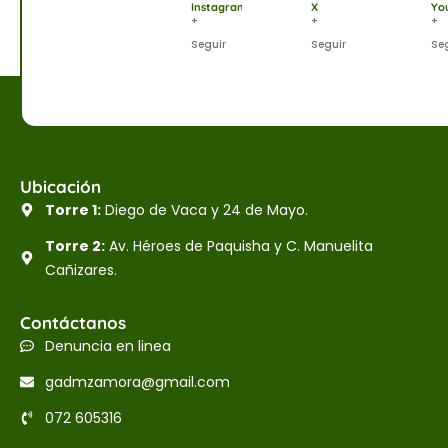
Instagram
X
Yo
+
+
+
Seguir
Seguir
Se
Ubicación
Torre 1:
Diego de Vaca y 24 de Mayo.
Torre 2:
Av. Héroes de Paquisha y C. Manuelita
Cañizares.
Contáctanos
Denuncia en linea
gadmzamora@gmail.com
072 605316