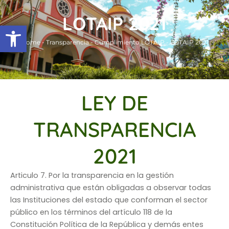
Ir
LOTAIP 2021
al
Abrir barra de herramientas
contenido
Home
-
Transparencia
-
Cumplimiento LOTAIP
-
LOTAIP 2021
LEY DE
TRANSPARENCIA
2021
Articulo 7. Por la transparencia en la gestión
administrativa que están obligadas a observar todas
las Instituciones del estado que conforman el sector
público en los términos del artículo 118 de la
Constitución Política de la República y demás entes