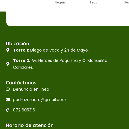
Seguir
Seguir
Se
Ubicación
Torre 1:
Diego de Vaca y 24 de Mayo.
Torre 2:
Av. Héroes de Paquisha y C. Manuelita
Cañizares.
Contáctanos
Denuncia en linea
gadmzamora@gmail.com
072 605316
Horario de atención