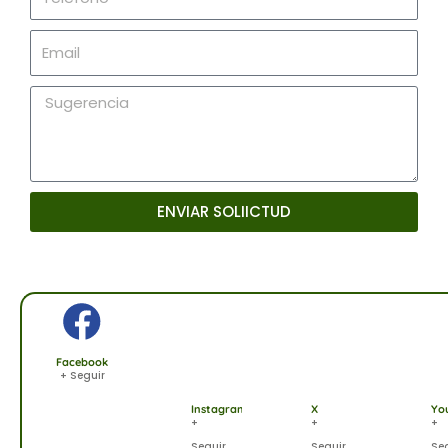
Email
Sugerencia
ENVIAR SOLIICTUD
Facebook
+ Seguir
Instagram
X
Yo
+
+
+
Seguir
Seguir
Se