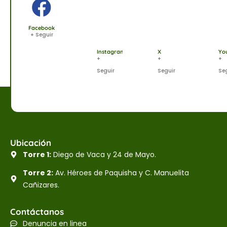
Facebook
+ Seguir
Instagram
X
Yo
+
+
+
Seguir
Seguir
Se
Ubicación
Torre 1:
Diego de Vaca y 24 de Mayo.
Torre 2:
Av. Héroes de Paquisha y C. Manuelita
Cañizares.
Contáctanos
Denuncia en linea