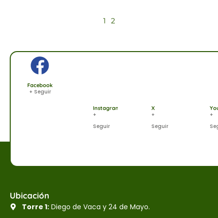
1
2
Facebook
+ Seguir
Instagram
X
Yo
+
+
+
Seguir
Seguir
Se
Ubicación
Torre 1:
Diego de Vaca y 24 de Mayo.