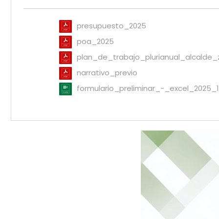
presupuesto_2025
poa_2025
plan_de_trabajo_plurianual_alcalde
narrativo_previo
formulario_preliminar_-_excel_2025_