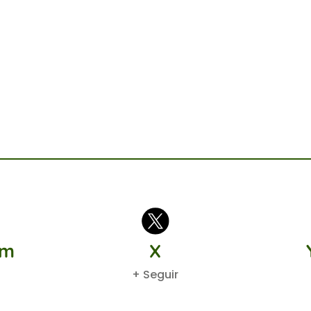
am
X
+ Seguir