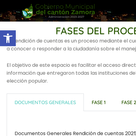
Ir
al
contenido
FASES DEL PROC
Abrir barra de herramientas
La rendición de cuentas es un proceso mediante el cua
a conocer o responder a la ciudadanía sobre el manejo
El objetivo de este espacio es facilitar el acceso dir
información que entregaron todas las instituciones del
elección popular.
DOCUMENTOS GENERALES
FASE 1
FASE 
Documentos Generales Rendición de cuentas 202