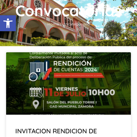
Ir
Convocatorias
al
Abrir barra de herramientas
contenido
Home
-
Uncategorized
INVITACION RENDICION DE