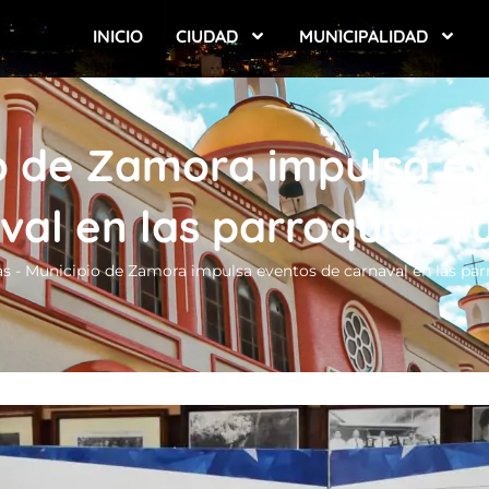
INICIO
CIUDAD
MUNICIPALIDAD
o de Zamora impulsa e
val en las parroquias ru
as
-
Municipio de Zamora impulsa eventos de carnaval en las parr