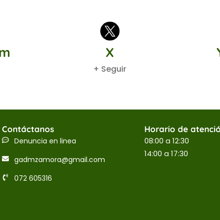
am
X
+ Seguir
Contáctanos
Horario de atenci
08:00 a 12:30
Denuncia en linea
14:00 a 17:30
gadmzamora@gmail.com
072 605316