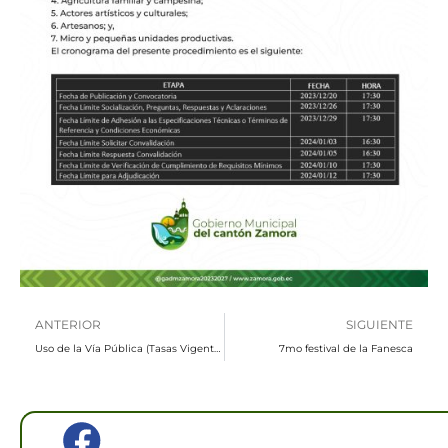
Prev
N
ANTERIOR
SIGUIENTE
Uso de la Vía Pública (Tasas Vigentes Octubre 2023 – Octubre 2025)
7mo festival de la Fanesca