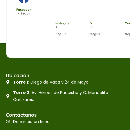
Facebook
+ Seguir
Instagram
X
Yo
+
+
+
Seguir
Seguir
Se
Ubicación
Torre 1:
Diego de Vaca y 24 de Mayo.
Torre 2:
Av. Héroes de Paquisha y C. Manuelita
Cañizares.
Contáctanos
Denuncia en linea