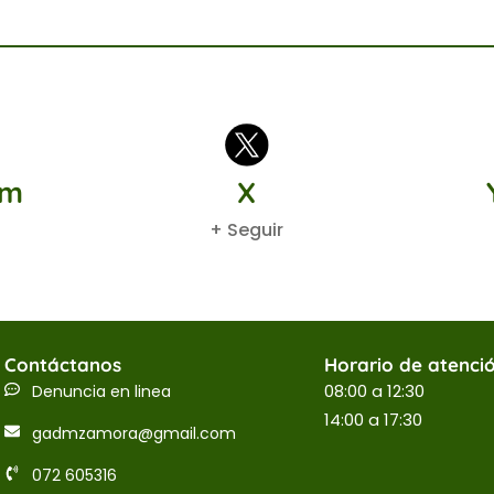
am
X
+ Seguir
Contáctanos
Horario de atenci
08:00 a 12:30
Denuncia en linea
14:00 a 17:30
gadmzamora@gmail.com
072 605316