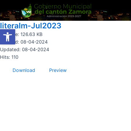
Ir
al
contenido
literalm-Jul2023
Abrir barra de herramientas
Abrir barra de herramientas
File size: 126.63 KB
Created: 08-04-2024
Updated: 08-04-2024
Hits: 110
Download
Preview