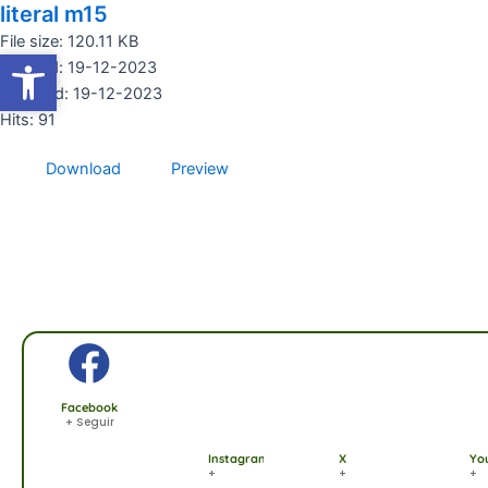
literal m15
Ir
al
File size: 120.11 KB
Abrir barra de herramientas
Abrir barra de herramientas
contenido
Created: 19-12-2023
Updated: 19-12-2023
Hits: 91
Download
Preview
Facebook
+ Seguir
Instagram
X
Yo
+
+
+