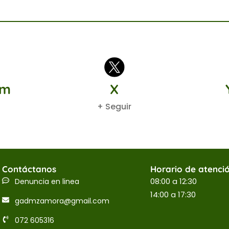
am
X
+ Seguir
Contáctanos
Horario de atenci
08:00 a 12:30
Denuncia en linea
14:00 a 17:30
gadmzamora@gmail.com
072 605316