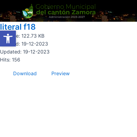
Ir
al
contenido
literal f18
Abrir barra de herramientas
Abrir barra de herramientas
File size: 122.73 KB
Created: 19-12-2023
Updated: 19-12-2023
Hits: 156
Download
Preview