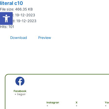
literal c10
Ir
al
File size: 466.35 KB
Abrir barra de herramientas
Abrir barra de herramientas
contenido
Created: 19-12-2023
Updated: 19-12-2023
Hits: 101
Download
Preview
Facebook
+ Seguir
Instagram
X
Yo
+
+
+