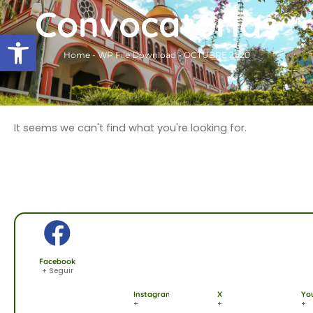
Ir
Convocatorias
al
Abrir barra de herramientas
contenido
Home
-
WP File Download
-
OCTUBRE 2020
It seems we can't find what you're looking for.
Facebook
+ Seguir
Instagram
X
Yo
+
+
+