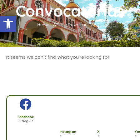
Ir
Convocatorias
al
Abrir barra de herramientas
contenido
Home
-
WP File Download
-
ABRIL
It seems we can't find what you're looking for.
Facebook
+ Seguir
Instagram
X
Yo
+
+
+