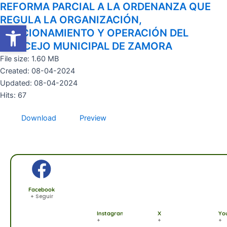
REFORMA PARCIAL A LA ORDENANZA QUE
Ir
al
REGULA LA ORGANIZACIÓN,
Abrir barra de herramientas
Abrir barra de herramientas
contenido
FUNCIONAMIENTO Y OPERACIÓN DEL
CONCEJO MUNICIPAL DE ZAMORA
File size: 1.60 MB
Created: 08-04-2024
Updated: 08-04-2024
Hits: 67
Download
Preview
Facebook
+ Seguir
Instagram
X
Yo
+
+
+