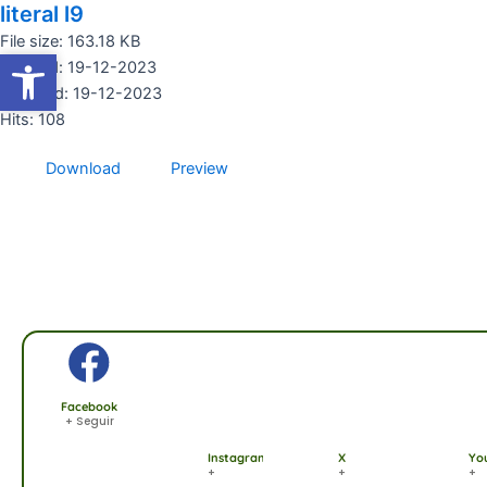
literal l9
Ir
al
File size: 163.18 KB
Abrir barra de herramientas
Abrir barra de herramientas
contenido
Created: 19-12-2023
Updated: 19-12-2023
Hits: 108
Download
Preview
Facebook
+ Seguir
Instagram
X
Yo
+
+
+