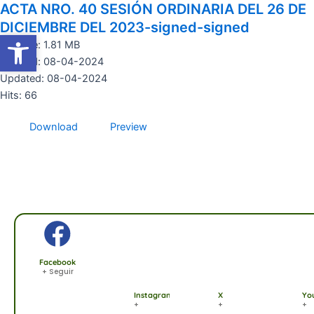
ACTA NRO. 40 SESIÓN ORDINARIA DEL 26 DE
Ir
al
DICIEMBRE DEL 2023-signed-signed
Abrir barra de herramientas
Abrir barra de herramientas
contenido
File size: 1.81 MB
Created: 08-04-2024
Updated: 08-04-2024
Hits: 66
Download
Preview
Facebook
+ Seguir
Instagram
X
Yo
+
+
+