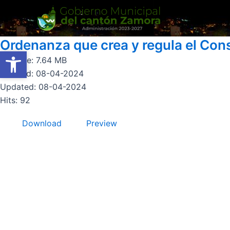
Ir
al
contenido
Ordenanza que crea y regula el Con
Abrir barra de herramientas
Abrir barra de herramientas
File size: 7.64 MB
Created: 08-04-2024
Updated: 08-04-2024
Hits: 92
Download
Preview