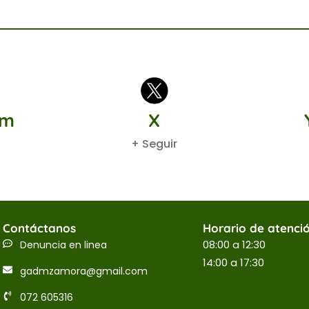
am
X
+ Seguir
Contáctanos
Horario de atenci
08:00 a 12:30
Denuncia en linea
14:00 a 17:30
gadmzamora@gmail.com
072 605316