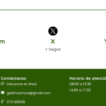
am
X
+ Seguir
Contáctanos
Horario de atenci
08:00 a 12:30
Denuncia en linea
14:00 a 17:30
gadmzamora@gmail.com
072 605316