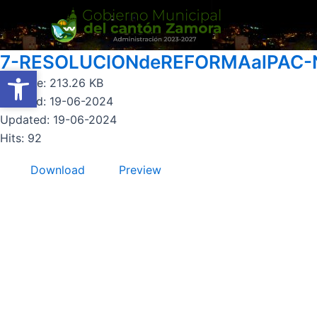
Ir
al
contenido
7-RESOLUCIONdeREFORMAalPAC-
Abrir barra de herramientas
Abrir barra de herramientas
File size: 213.26 KB
Created: 19-06-2024
Updated: 19-06-2024
Hits: 92
Download
Preview