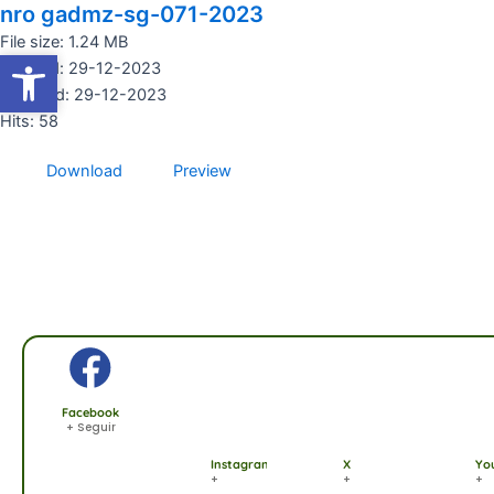
nro gadmz-sg-071-2023
Ir
al
File size: 1.24 MB
Abrir barra de herramientas
Abrir barra de herramientas
contenido
Created: 29-12-2023
Updated: 29-12-2023
Hits: 58
Download
Preview
Facebook
+ Seguir
Instagram
X
Yo
+
+
+