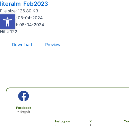
literalm-Feb2023
Ir
al
File size: 126.80 KB
Abrir barra de herramientas
Abrir barra de herramientas
contenido
Created: 08-04-2024
Updated: 08-04-2024
Hits: 122
Download
Preview
Facebook
+ Seguir
Instagram
X
Yo
+
+
+