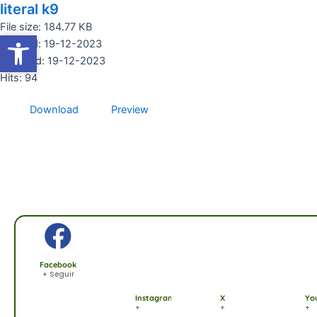
literal k9
Ir
al
File size: 184.77 KB
Abrir barra de herramientas
Abrir barra de herramientas
contenido
Created: 19-12-2023
Updated: 19-12-2023
Hits: 94
Download
Preview
Facebook
+ Seguir
Instagram
X
Yo
+
+
+