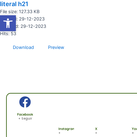
literal h21
Ir
al
File size: 127.33 KB
Abrir barra de herramientas
Abrir barra de herramientas
contenido
Created: 29-12-2023
Updated: 29-12-2023
Hits: 53
Download
Preview
Facebook
+ Seguir
Instagram
X
Yo
+
+
+