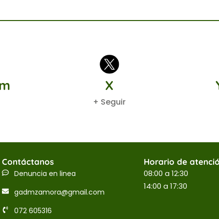
am
X
+ Seguir
Contáctanos
Horario de atenci
08:00 a 12:30
Denuncia en linea
14:00 a 17:30
gadmzamora@gmail.com
072 605316