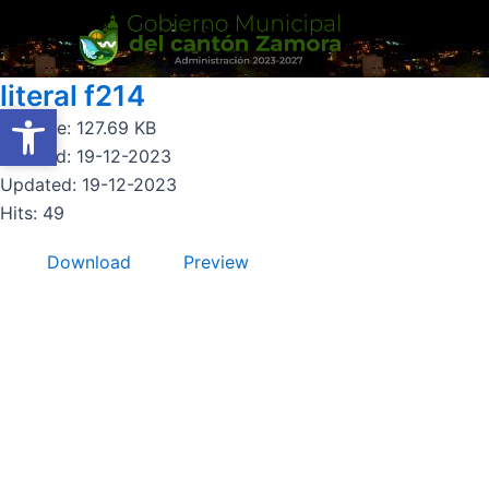
Ir
al
contenido
literal f214
Abrir barra de herramientas
Abrir barra de herramientas
File size: 127.69 KB
Created: 19-12-2023
Updated: 19-12-2023
Hits: 49
Download
Preview