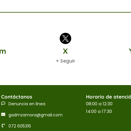
am
X
+ Seguir
Contáctanos
Horario de atenci
08:00 a 12:30
Denuncia en linea
14:00 a 17:30
gadmzamora@gmail.com
072 605316