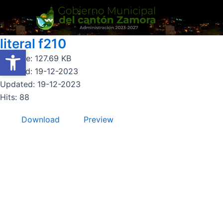
Ir
al
contenido
literal f210
Abrir barra de herramientas
Abrir barra de herramientas
File size: 127.69 KB
Created: 19-12-2023
Updated: 19-12-2023
Hits: 88
Download
Preview