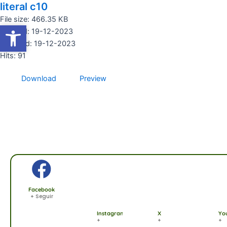
literal c10
Ir
al
File size: 466.35 KB
Abrir barra de herramientas
Abrir barra de herramientas
contenido
Created: 19-12-2023
Updated: 19-12-2023
Hits: 91
Download
Preview
Facebook
+ Seguir
Instagram
X
Yo
+
+
+