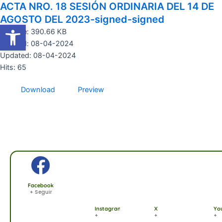
ACTA NRO. 18 SESIÓN ORDINARIA DEL 14 DE
Ir
al
AGOSTO DEL 2023-signed-signed
Abrir barra de herramientas
Abrir barra de herramientas
contenido
File size: 390.66 KB
Created: 08-04-2024
Updated: 08-04-2024
Hits: 65
Download
Preview
Facebook
+ Seguir
Instagram
X
Yo
+
+
+