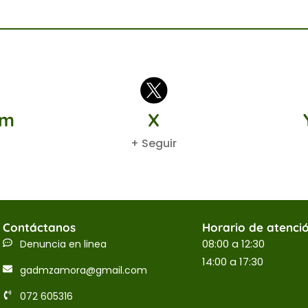
am
X
+ Seguir
Contáctanos
Horario de atenci
08:00 a 12:30
Denuncia en linea
14:00 a 17:30
gadmzamora@gmail.com
072 605316