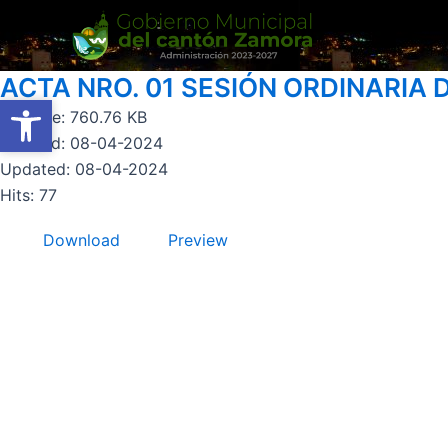
Ir
al
contenido
ACTA NRO. 01 SESIÓN ORDINARIA 
Abrir barra de herramientas
Abrir barra de herramientas
File size: 760.76 KB
Created: 08-04-2024
Updated: 08-04-2024
Hits: 77
Download
Preview