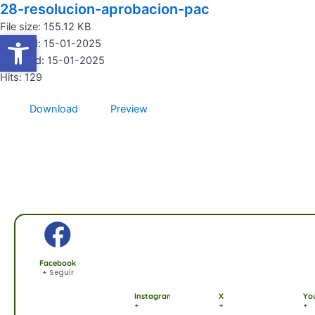
28-resolucion-aprobacion-pac
Ir
al
File size: 155.12 KB
Abrir barra de herramientas
Abrir barra de herramientas
contenido
Created: 15-01-2025
Updated: 15-01-2025
Hits: 129
Download
Preview
Facebook
+ Seguir
Instagram
X
Yo
+
+
+