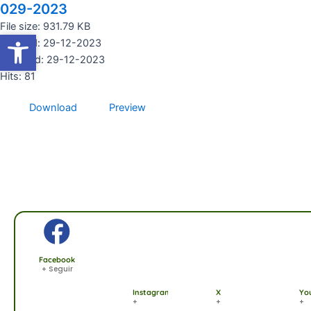
029-2023
Ir
al
File size: 931.79 KB
Abrir barra de herramientas
Abrir barra de herramientas
contenido
Created: 29-12-2023
Updated: 29-12-2023
Hits: 81
Download
Preview
Facebook
+ Seguir
Instagram
X
Yo
+
+
+