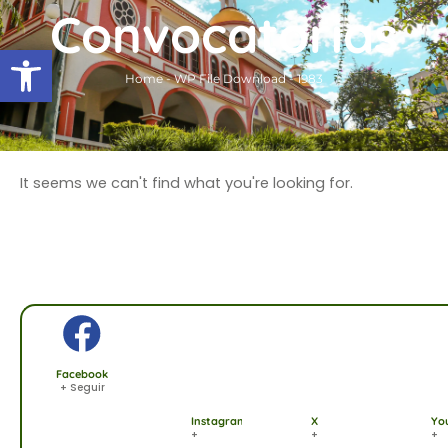
Ir
Convocatorias
al
Abrir barra de herramientas
contenido
Home
-
WP File Download
-
1983
It seems we can't find what you're looking for.
Facebook
+ Seguir
Instagram
X
Yo
+
+
+