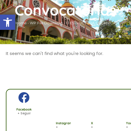
Ir
Convocatorias
al
Abrir barra de herramientas
contenido
Home
-
WP File Download
-
1.1 ESTRUCTURA ORGตNICA
It seems we can't find what you're looking for.
Facebook
+ Seguir
Instagram
X
Yo
+
+
+